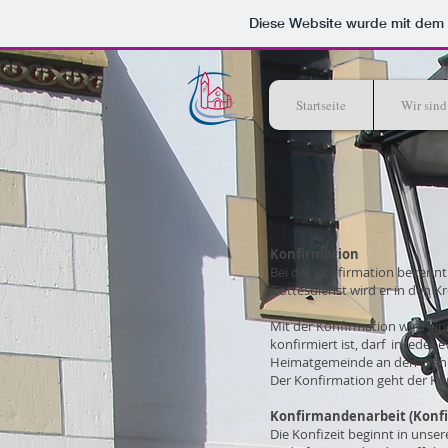
Diese Website wurde mit de
Startseite
Wir sind
Konfirmation
Bei der Konfirmation bekennt 
Gottesdienst wird er in den
Mit der Konfirmation wird ei
konfirmiert ist, darf in jede
Heimatgemeinde an den Wahle
Der Konfirmation geht der Ko
Konfirmandenarbeit (Konfi
Die Konfizeit beginnt in unse