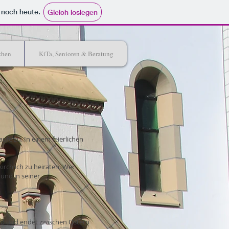
e noch heute.
Gleich loslegen
chen
KiTa, Senioren & Beratung
fe zu. In einem feierlichen
rchlich zu heiraten. Wer
und in seiner
ind und endet zwischen Ostern