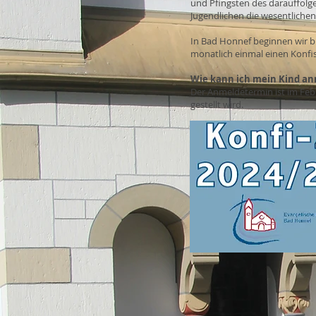
und Pfingsten des darauffolgen
Jugendlichen die wesentlichen
In Bad Honnef beginnen wir b
monatlich einmal einen Konfi
Wie kann ich mein Kind a
Der Anmeldetermin ist im Feb
gestellt wird.