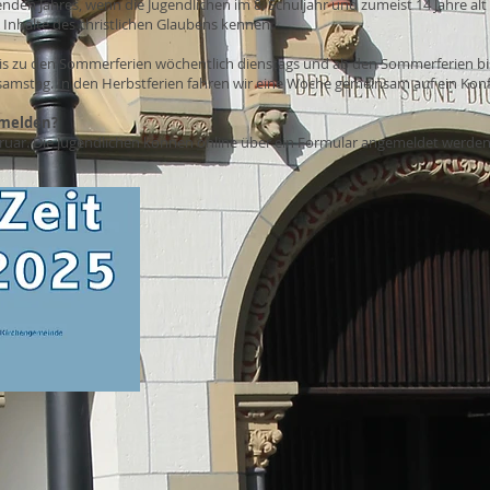
den Jahres, wenn die Jugendlichen im 8. Schuljahr und zumeist 14 Jahre alt 
 Inhalte des christlichen Glaubens kennen.
is zu den Sommerferien wöchentlich dienstags und ab den Sommerferien bi
samstag. In den Herbstferien fahren wir eine Woche gemeinsam auf ein Kon
nmelden?
ruar. Die Jugendlichen können online über ein Formular angemeldet werde