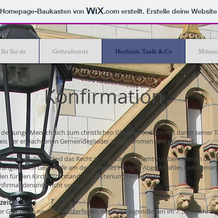
m Homepage-Baukasten von
.com
erstellt. Erstelle deine Websit
 für Sie da
Gottesdienste
Hochzeit, Taufe & Co
Mitma
Konfirmation
der junge Mensch sich zum christlichen Glauben und stimmt damit seiner Tau
 Kreis der erwachsenen Gemeindeglieder aufgenommen und gesegnet.
nem Gemeindemitglied das Recht erteilt, das Patenamt zu übernehmen und ki
r evangelischen Gemeinde am der Feier des Heiligen Abendmahles teilnehmen 
n für den Kirchenvorstand (Presbyterium) teilnehmen.
nfirmandenunterricht voraus.
zeit)
rer Gemeinde nach den Osterferien, wenn die Jugendlichen im 7. Schuljahr s