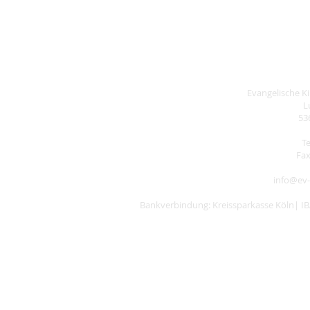
Evangelische 
L
53
Te
Fax
info@ev-
Bankverbindung: Kreissparkasse Köln| I
Datenschutz